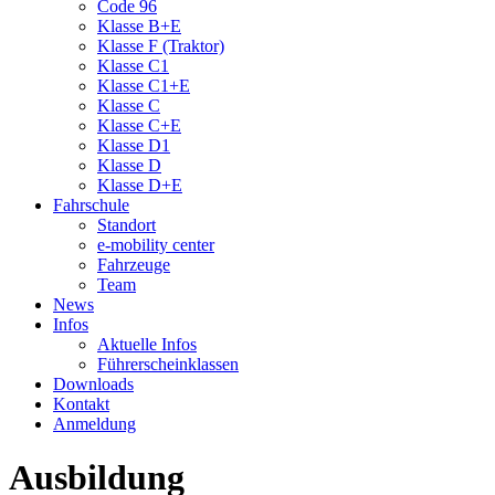
Code 96
Klasse B+E
Klasse F (Traktor)
Klasse C1
Klasse C1+E
Klasse C
Klasse C+E
Klasse D1
Klasse D
Klasse D+E
Fahrschule
Standort
e-mobility center
Fahrzeuge
Team
News
Infos
Aktuelle Infos
Führerscheinklassen
Downloads
Kontakt
Anmeldung
Ausbildung