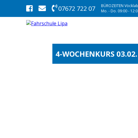
BÜROZEITEN Vöcklab
07672 722 07
Mo. - Do. 09:00 - 12:00
4-WOCHENKURS 03.02.