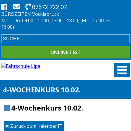
07672 722 07
BÜROZEITEN Vöcklabruck
Mo. - Do. 09:00 - 12:00, 13:00 - 18:00, (Mi. - 17:00, Fr. -
16:00)
ONLINE TEST
4-WOCHENKURS 10.02.
4-Wochenkurs 10.02.
Zurück zum Kalender