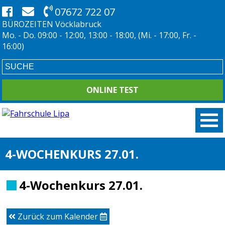
07672 722 07
BÜROZEITEN Vöcklabruck
Mo. - Do. 09:00 - 12:00, 13:00 - 18:00, (Mi. - 17:00, Fr. -
16:00)
ONLINE TEST
4-WOCHENKURS 27.01.
4-Wochenkurs 27.01.
Zurück zum Kalender