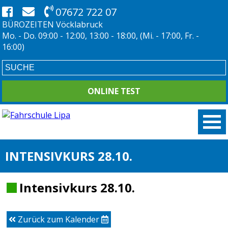
07672 722 07
BÜROZEITEN Vöcklabruck
Mo. - Do. 09:00 - 12:00, 13:00 - 18:00, (Mi. - 17:00, Fr. -
16:00)
ONLINE TEST
INTENSIVKURS 28.10.
Intensivkurs 28.10.
Zurück zum Kalender