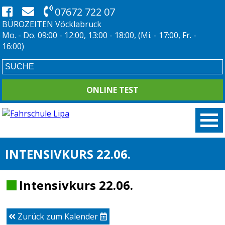
07672 722 07
BÜROZEITEN Vöcklabruck
Mo. - Do. 09:00 - 12:00, 13:00 - 18:00, (Mi. - 17:00, Fr. -
16:00)
ONLINE TEST
INTENSIVKURS 22.06.
Intensivkurs 22.06.
Zurück zum Kalender