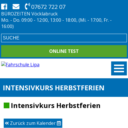
07672 722 07
BÜROZEITEN Vöcklabruck
Mo. - Do. 09:00 - 12:00, 13:00 - 18:00, (Mi. - 17:00, Fr. -
16:00)
ONLINE TEST
INTENSIVKURS HERBSTFERIEN
Intensivkurs Herbstferien
Zurück zum Kalender