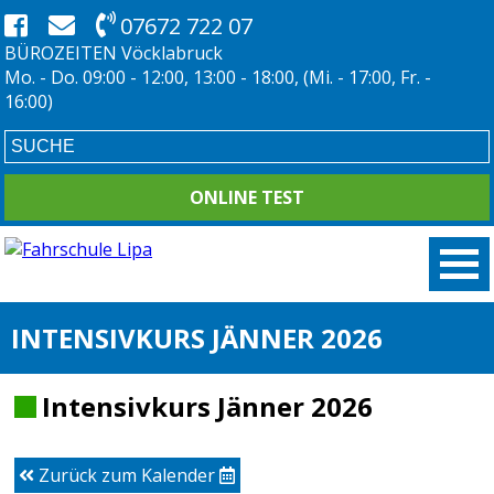
07672 722 07
BÜROZEITEN Vöcklabruck
Mo. - Do. 09:00 - 12:00, 13:00 - 18:00, (Mi. - 17:00, Fr. -
16:00)
ONLINE TEST
INTENSIVKURS JÄNNER 2026
Intensivkurs Jänner 2026
Zurück zum Kalender