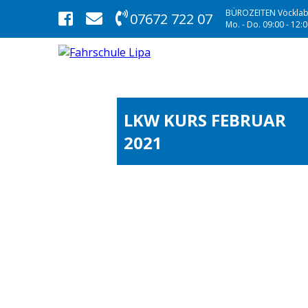
BÜROZEITEN Vöcklab
07672 722 07
Mo. - Do. 09:00 - 12:00
LKW KURS FEBRUAR
2021