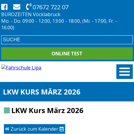
07672 722 07
BÜROZEITEN Vöcklabruck
Mo. - Do. 09:00 - 12:00, 13:00 - 18:00, (Mi. - 17:00, Fr. -
16:00)
ONLINE TEST
LKW KURS MÄRZ 2026
LKW Kurs März 2026
Zurück zum Kalender