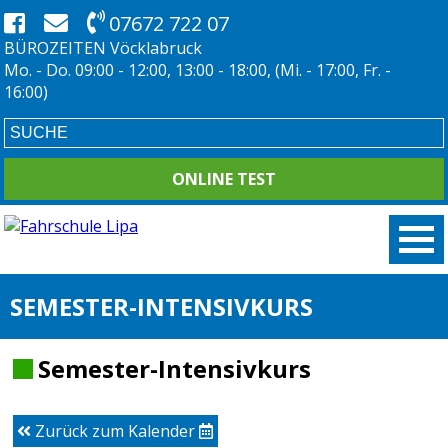
07672 722 07
BÜROZEITEN Vöcklabruck
Mo. - Do. 09:00 - 12:00, 13:00 - 18:00, (Mi. - 17:00, Fr. -
16:00)
ONLINE TEST
SEMESTER-INTENSIVKURS
Semester-Intensivkurs
Zurück zum Kalender