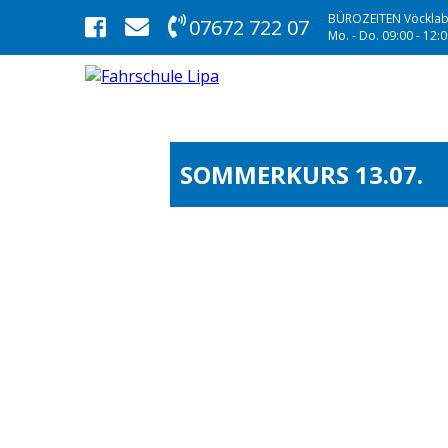
BÜROZEITEN Vöcklab
07672 722 07
Mo. - Do. 09:00 - 12:00
SOMMERKURS 13.07.