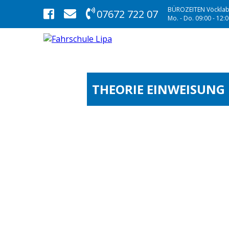
BÜROZEITEN Vöcklab
07672 722 07
Mo. - Do. 09:00 - 12:00
THEORIE EINWEISUNG