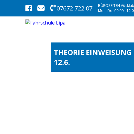
BÜROZEITEN Vöcklab
07672 722 07
Mo. - Do. 09:00 - 12:00
THEORIE EINWEISUNG
12.6.