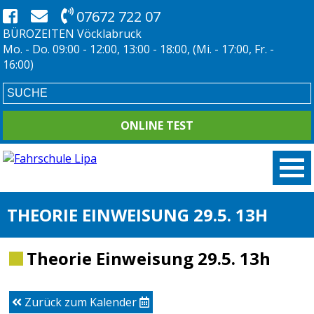
07672 722 07
BÜROZEITEN Vöcklabruck
Mo. - Do. 09:00 - 12:00, 13:00 - 18:00, (Mi. - 17:00, Fr. -
16:00)
ONLINE TEST
THEORIE EINWEISUNG 29.5. 13H
Theorie Einweisung 29.5. 13h
Zurück zum Kalender