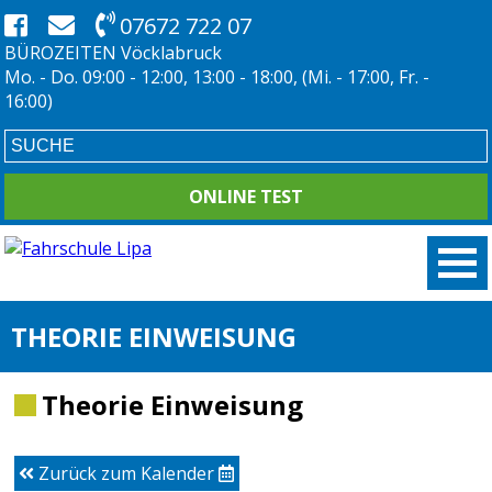
07672 722 07
BÜROZEITEN Vöcklabruck
Mo. - Do. 09:00 - 12:00, 13:00 - 18:00, (Mi. - 17:00, Fr. -
16:00)
ONLINE TEST
THEORIE EINWEISUNG
Theorie Einweisung
Zurück zum Kalender