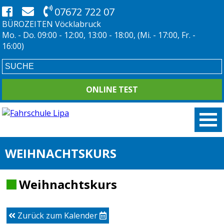
07672 722 07
BÜROZEITEN Vöcklabruck
Mo. - Do. 09:00 - 12:00, 13:00 - 18:00, (Mi. - 17:00, Fr. -
16:00)
ONLINE TEST
WEIHNACHTSKURS
Weihnachtskurs
Zurück zum Kalender