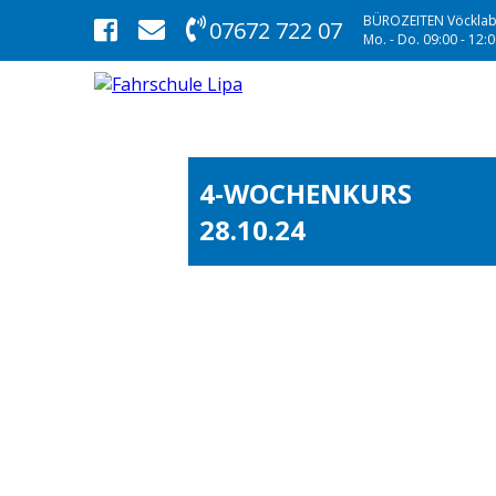
BÜROZEITEN Vöcklab
07672 722 07
Mo. - Do. 09:00 - 12:00
4-WOCHENKURS
28.10.24