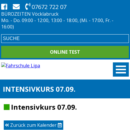
07672 722 07
BÜROZEITEN Vöcklabruck
Mo. - Do. 09:00 - 12:00, 13:00 - 18:00, (Mi. - 17:00, Fr. -
16:00)
ONLINE TEST
INTENSIVKURS 07.09.
Intensivkurs 07.09.
Zurück zum Kalender