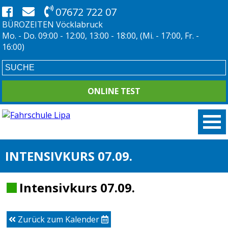
07672 722 07
BÜROZEITEN Vöcklabruck
Mo. - Do. 09:00 - 12:00, 13:00 - 18:00, (Mi. - 17:00, Fr. -
16:00)
ONLINE TEST
INTENSIVKURS 07.09.
Intensivkurs 07.09.
Zurück zum Kalender