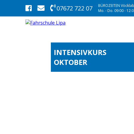
BÜROZEITEN Vöcklab
07672 722 07
Mo. - Do. 09:00 - 12:00
INTENSIVKURS
OKTOBER