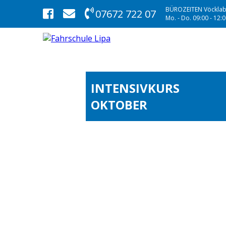
BÜROZEITEN Vöcklab
07672 722 07
Mo. - Do. 09:00 - 12:00
INTENSIVKURS
OKTOBER