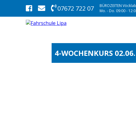
BÜROZEITEN Vöcklab
07672 722 07
Mo. - Do. 09:00 - 12:00
4-WOCHENKURS 02.06.