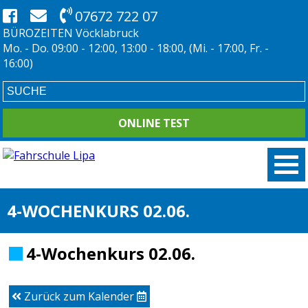
07672 722 07
BÜROZEITEN Vöcklabruck
Mo. - Do. 09:00 - 12:00, 13:00 - 18:00, (Mi. - 17:00, Fr. -
16:00)
ONLINE TEST
4-WOCHENKURS 02.06.
4-Wochenkurs 02.06.
Zurück zum Kalender