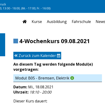
ruck
, 13:00 - 18:00, (Mi. - 17:00, Fr. - 16:00)
Kurse
Ausbildung
Fahrschule
New
4-Wochenkurs 09.08.2021
Zurück zum Kalender
An diesem Tag werden folgende Modul(e)
vorgetragen:
Modul: B05 - Bremsen, Elektrik
Datum:
Mi., 18.08.2021
Uhrzeit:
18:10 - 20:00
Dieser Kurs dauert: