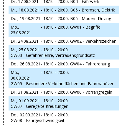
Di., 17.08.2021
- 18:10 - 20:00,
B04 - Fahrwerk
Mi., 18.08.2021
- 18:10 - 20:00,
B05 - Bremsen, Elektrik
Do., 19.08.2021
- 18:10 - 20:00,
B06 - Modern Driving
Mo.,
- 18:10 - 20:00,
GW01 - Begriffe
23.08.2021
Di., 24.08.2021
- 18:10 - 20:00,
GW02 - Verkehrszeichen
Mi., 25.08.2021
- 18:10 - 20:00,
GW03 - Gefahrenlehre, Vertrauensgrundsatz
Do., 26.08.2021
- 18:10 - 20:00,
GW04 - Fahrordnung
Mo.,
- 18:10 - 20:00,
30.08.2021
GW05 - Besondere Verkehrsflächen und Fahrmanöver
Di., 31.08.2021
- 18:10 - 20:00,
GW06 - Vorrangregeln
Mi., 01.09.2021
- 18:10 - 20:00,
GW07 - Geregelte Kreuzungen
Do., 02.09.2021
- 18:10 - 20:00,
GW08 - Fahrgeschwindigkeit