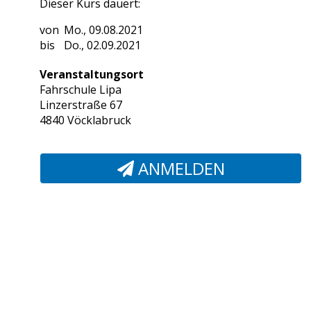
Dieser Kurs dauert:
Mo., 09.08.2021
Do., 02.09.2021
Veranstaltungsort
Fahrschule Lipa
Linzerstraße 67
4840 Vöcklabruck
ANMELDEN